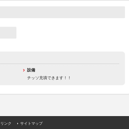
設備
チッソ充填できます！！
連リンク
サイトマップ