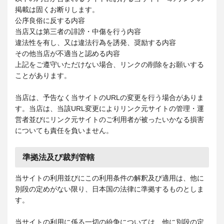
掲載は固くお断りします。
公序良俗に反する内容
当店又は第三者の誹謗・中傷を行う内容
違法性を有し、又は違法行為を誘発、奨励する内容
その他当店が不適当と認める内容
上記をご遵守いただけない場合、リンクの削除をお願いする
ことがあります。
当店は、予告なく当サイトのURLの変更を行う場合がありま
す。当店は、当該URL変更によりリンク元サイトの管理・運
営者並びにリンク元サイトのご利用者が被ったいかなる損害
についても責任を負いません。
準拠法及び裁判管轄
当サイトの利用並びにこの利用条件の解釈及び適用は、他に
別段の定めがない限り、日本国の法律に準拠するものとしま
す。
当サイトの利用に係る一切の紛争については、他に別段の定