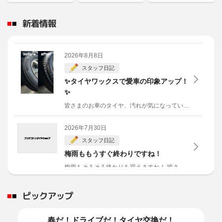
新着情報
2026年8月8日
スタッフ日記
✨タイヤワックスで愛車の印象アップ！
✨
皆さまのお車のタイヤ、汚れが気になっていませんか？
タ
2026年7月30日
スタッフ日記
梅雨ももうすぐ終わりですね！
梅雨もそろそろ終わりを迎えますね！
皆さまは今年、どちらへドライブに行かれますか～？
2026年6月29日
ピックアップ
スタッフ日記
梅雨ですね
春だ！ドライブだ！タイヤ交換だ！