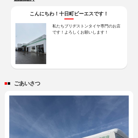
スタッフ日記
バッテリーは元気に動いてますか～？
こんにちわ！十日町ビーエスです！
・最近エンジンのかかりが悪い？
・ライトが暗くなった気がする？
私たちブリヂストンタイヤ専門のお店
です！よろしくお願いします！
2026年4月30日
スタッフ日記
☂雨のちフィネッサキャンペーン開催☀
お世話になっております。
４月も終わり梅雨の時期にさしかかろうかという時期になりました。
2026年4月27日
スタッフ日記
ごあいさつ
☆GW前に日常点検、しませんか？☆
お世話になります。
4月も残すところ1週間となり皆様お待ちかね！
2026年4月22日
スタッフ日記
タイヤ点検実施中！
私たち十日町BSではお客様のタイヤ点検をお待ちしております！