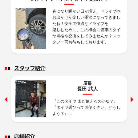
梅雨となり毎日湿った空気が流れていますね
雨天時の運転
春になり暖かい日が増え、ドライブや
お出かけが楽しい季節になってきまし
2026年6月12日
たね！安全で快適なドライブを
スタッフ日記
楽しむために、この機会に愛車のタイ
✍!BTA講習会開催致しました!✍
ヤ点検や交換をしてみませんか？スッ
タフ一同お待ちしております。
お世話になっております。
先日、販売会社様向けにブリヂストンタイヤアドバイザー(略称:BTA)講習会を
2026年6月10日
スタッフ日記
スタッフ紹介
晴れてきましたね！！！
雨が続いていましたがやっと晴れてきましたね！
天気がい
店長
長田 武人
2026年5月27日
『このタイヤ まだ使えるのかな？』
スタッフ日記
『タイヤ選びって面倒くさい、どうし
暑くなってきましたね！
よう？』...
暑くなってきましたね～！ドライブが楽しみですね！
安心
2026年5月13日
店舗紹介