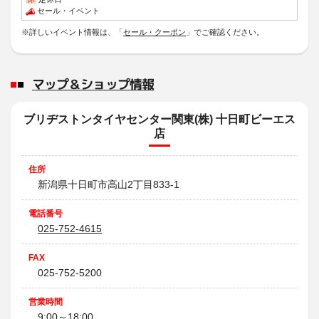
2026年3月11日
セール・イベント
スタッフ日記
※詳しいイベント情報は、「
セール・クーポン
」でご確認ください。
【!NEW!】新商品発売
お世話になります。
タイヤ担当 細貝と申します。
マップ＆ショップ情報
2026年3月9日
スタッフ日記
ブリヂストンタイヤセンター関東(株) 十日町ビーエス
★オイル交換作業★
店
お世話になっております。
ピット員の村山です。
住所
2026年3月6日
新潟県十日町市高山2丁目833-1
商品情報
電話番号
W300
025-752-4615
軽商用車に求められる基本性能を追求したスタッドレス。
FAX
2026年3月6日
025-752-5200
商品情報
営業時間
BLIZZAK VL10/VL10A
9:00～18:00