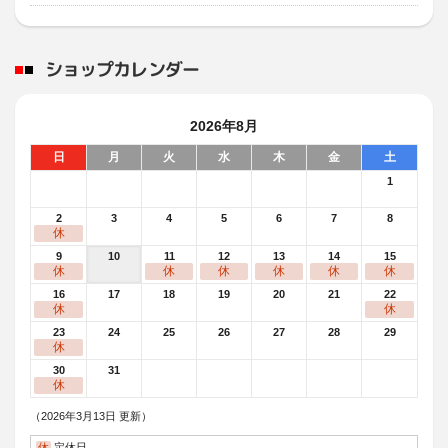
暖かくなってまいりました！
完全に春の陽気になってきましたねぇ
道端にはフキノトウが咲き天気の良い日が続いています！
ショップカレンダー
2026年4月9日
スタッフ日記
2026年8月
★クリーン活動★
日
月
火
水
木
金
土
今日は朝の時間を使い普段つい後回しにしてしまいがちな
1
2026年3月30日
2
3
4
5
6
7
8
スタッフ日記
休
夕暮れ時のレグノとレオニス♪
9
10
11
12
13
14
15
休
休
休
休
休
休
春の夕日をバックに...
当店では、色々なホイールメーカーのホイールを取り扱っております！おすすめはレグノGR-XⅢとの組み合わせです！ご来店お待ちしております♪
16
17
18
19
20
21
22
休
休
2026年3月17日
23
24
25
26
27
28
29
休
スタッフ日記
30
31
春だ！ドライブだ！タイヤ交換だ！
休
春になり暖かい日が増え、ドライブやお出かけが楽しい季節になってきましたね！安全で快適なドライブを
（2026年3月13日 更新）
休
定休日