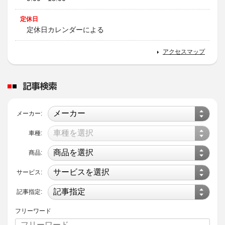
商用バン専用
ブリザック史上最高の「効き」と「長持ち」訴求。
定休日
2026年3月6日
定休日カレンダーによる
商品情報
V600
アクセスマップ
商用車に求められる基本性能を追求したブリヂストンの商用バン･小型トラック専用スタンダードタイヤ
記事検索
2026年3月6日
商品情報
ECOPIA R710
メーカー:
長持ちで低燃費を追求した商用バン･小型トラック専用タイヤ
車種:
2026年3月6日
商品:
商品情報
サービス:
BLIZZAK DM-V3
SUV専用ブリザック
冬道に力強さと安心感を。
記事指定:
フリーワード
2026年3月6日
商品情報