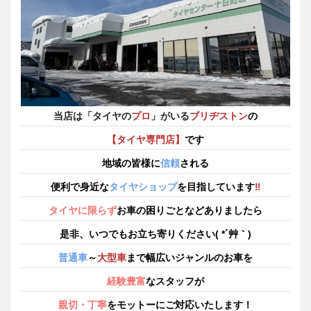
2026年4月21日
スタッフ日記
つくしも顔を出しております！
春のやわらかな陽ざしの中、ひょっこりと顔を出すつくし達
2026年4月20日
当店は「タイヤの
プロ
」がいる
ブリヂストン
の
スタッフ日記
【タイヤ専門店】
です
春が来ましたね！
ぽかぽかとした陽気の包まれて、街の景色も少しずつ色づきました！
地域の皆様に
信頼
される
便利で身近な
タイヤショップ
を目指しています
‼
2026年4月15日
タイヤに限らず
お車の困りごとなどありましたら
スタッフ日記
ガラスコーティングをしました！
是非、いつでもお立ち寄りください( *´艸｀)
春に向けて自分の車をガラスコーティングしました！車が綺麗になると心も綺麗になりますね～
普通車
～
大型車
まで幅広いジャンルのお車を
2026年4月10日
経験豊富
なスタッフが
スタッフ日記
親切・丁寧
をモットーにご対応いたします！