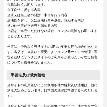
掲載は固くお断りします。
公序良俗に反する内容
当店又は第三者の誹謗・中傷を行う内容
違法性を有し、又は違法行為を誘発、奨励する内容
その他当店が不適当と認める内容
上記をご遵守いただけない場合、リンクの削除をお願いする
ことがあります。
当店は、予告なく当サイトのURLの変更を行う場合がありま
す。当店は、当該URL変更によりリンク元サイトの管理・運
営者並びにリンク元サイトのご利用者が被ったいかなる損害
についても責任を負いません。
準拠法及び裁判管轄
当サイトの利用並びにこの利用条件の解釈及び適用は、他に
別段の定めがない限り、日本国の法律に準拠するものとしま
す。
当サイトの利用に係る一切の紛争については、他に別段の定