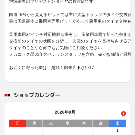
地域密着のブリヂストンタイヤの直営店です。
国道16号から見えるピットでは主に大型トラックのタイヤ交換作
実は国道裏側に乗用車専用ピットがあって乗用車のタイヤ交換も
乗用車用24インチ対応機材も保有し、産業用車両で培った技術と
交換前のタイヤの状態を分析し、次回のタイヤを長持ちさせるア
タイヤのことなら何でもお気軽にご相談ください！
メカニック歴35年のベテランスタッフを含め、確かな知識と経験
お近くに寄った際は、是非！御来店下さい♪♪
ショップカレンダー
2026年8月
日
月
火
水
木
金
土
1