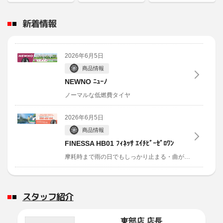
新着情報
2026年6月5日
商品情報
NEWNO ﾆｭｰﾉ
ノーマルな低燃費タイヤ
2026年6月5日
商品情報
FINESSA HB01 ﾌｨﾈｯｻ ｴｲﾁﾋﾞｰｾﾞﾛﾜﾝ
摩耗時まで雨の日でもしっかり止まる・曲がるタイヤ
20
2026年6月5日
商品情報
スタッフ紹介
Playz PX-RVⅡ ﾌﾟﾚｲｽﾞ ﾋﾟｰｴｯｸｽ ｱｰﾙｳﾞｲﾂ
ｰ
東部店 店長