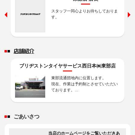
雨の日にも安心、運転中の疲れにくいミニバン用タイヤ
スタッフ一同心よりお待ちしておりま
す。
2026年6月5日
商品情報
ALENZA LX200・001 ｱﾚﾝｻﾞ ｴﾙｴｯｸｽﾆﾋｬ
ｸ・ｾﾞﾛｾﾞﾛﾜﾝ
走りで選べるSUV・４Ｘ４用タイヤ
店舗紹介
2026年6月5日
ブリヂストンタイヤサービス西日本㈱東部店
商品情報
REGNO GR-XⅢ･GR-XⅢ TYPE RV ﾚｸﾞ
東部流通団地内に位置します。
ﾉ ｼﾞｰｱｰﾙ ｸﾛｽｽﾘｰ･ﾀｲﾌﾟｱｰﾙﾌﾞｲ
現在、作業は予約制とさせていただい
ております。...
静かな空間品質と、磨き抜かれた走行性能をもつタイヤ
ごあいさつ
当店のホームページをご覧いただきあ