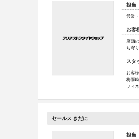
担当
営業
お客
店舗
ち寄
スタ
お客様
梅雨
フィ
セールス きだに
担当