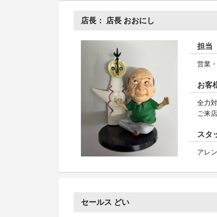
店長：
店長 おおにし
担当
営業
お客
全力
ご来
スタ
アレン
セールス どい