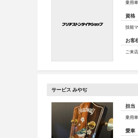
乗用
資格
技能
お客
ご来
サービス みやぢ
担当
乗用
愛車