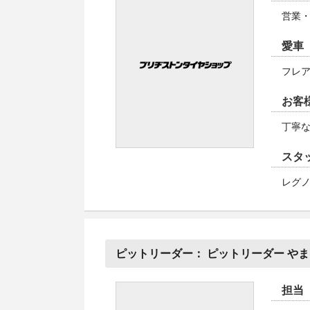
営業
愛車
フレ
お客
丁寧
スタ
レグノ
ピットリーダー：
ピットリーダー や
担当