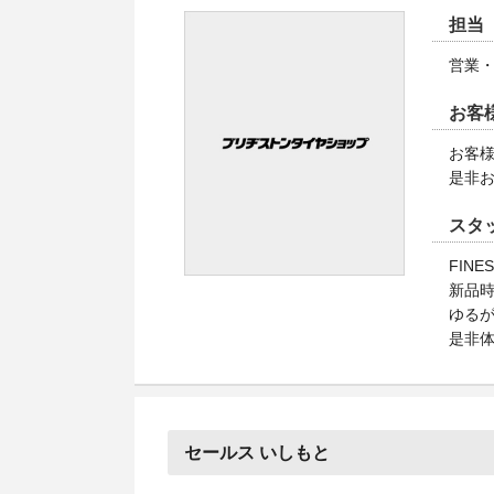
担当
営業
お客
お客
是非
スタ
FIN
新品
ゆる
是非体
セールス いしもと