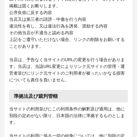
掲載は固くお断りします。
公序良俗に反する内容
当店又は第三者の誹謗・中傷を行う内容
違法性を有し、又は違法行為を誘発、奨励する内容
その他当店が不適当と認める内容
上記をご遵守いただけない場合、リンクの削除をお願いする
ことがあります。
当店は、予告なく当サイトのURLの変更を行う場合がありま
す。当店は、当該URL変更によりリンク元サイトの管理・運
営者並びにリンク元サイトのご利用者が被ったいかなる損害
についても責任を負いません。
準拠法及び裁判管轄
当サイトの利用並びにこの利用条件の解釈及び適用は、他に
別段の定めがない限り、日本国の法律に準拠するものとしま
す。
当サイトの利用に係る一切の紛争については、他に別段の定