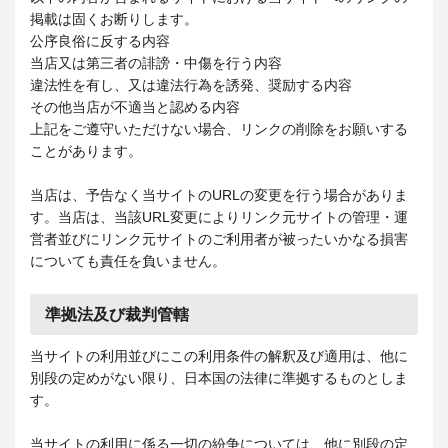
掲載は固くお断りします。
公序良俗に反する内容
当店又は第三者の誹謗・中傷を行う内容
違法性を有し、又は違法行為を誘発、奨励する内容
その他当店が不適当と認める内容
上記をご遵守いただけない場合、リンクの削除をお願いする
ことがあります。
当店は、予告なく当サイトのURLの変更を行う場合がありま
す。当店は、当該URL変更によりリンク元サイトの管理・運
営者並びにリンク元サイトのご利用者が被ったいかなる損害
についても責任を負いません。
準拠法及び裁判管轄
当サイトの利用並びにこの利用条件の解釈及び適用は、他に
別段の定めがない限り、日本国の法律に準拠するものとしま
す。
当サイトの利用に係る一切の紛争については、他に別段の定