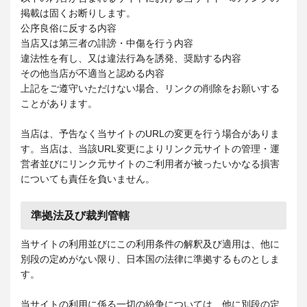
掲載は固くお断りします。
公序良俗に反する内容
当店又は第三者の誹謗・中傷を行う内容
違法性を有し、又は違法行為を誘発、奨励する内容
その他当店が不適当と認める内容
上記をご遵守いただけない場合、リンクの削除をお願いする
ことがあります。
当店は、予告なく当サイトのURLの変更を行う場合がありま
す。当店は、当該URL変更によりリンク元サイトの管理・運
営者並びにリンク元サイトのご利用者が被ったいかなる損害
についても責任を負いません。
準拠法及び裁判管轄
当サイトの利用並びにこの利用条件の解釈及び適用は、他に
別段の定めがない限り、日本国の法律に準拠するものとしま
す。
当サイトの利用に係る一切の紛争については、他に別段の定