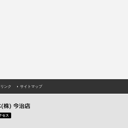
連リンク
サイトマップ
株) 今治店
クセス