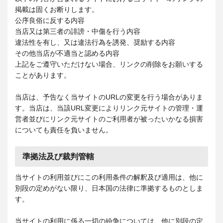
掲載は固くお断りします。
公序良俗に反する内容
当店又は第三者の誹謗・中傷を行う内容
違法性を有し、又は違法行為を誘発、奨励する内容
その他当店が不適当と認める内容
上記をご遵守いただけない場合、リンクの削除をお願いする
ことがあります。
当店は、予告なく当サイトのURLの変更を行う場合がありま
す。当店は、当該URL変更によりリンク元サイトの管理・運
営者並びにリンク元サイトのご利用者が被ったいかなる損害
についても責任を負いません。
準拠法及び裁判管轄
当サイトの利用並びにこの利用条件の解釈及び適用は、他に
別段の定めがない限り、日本国の法律に準拠するものとしま
す。
当サイトの利用に係る一切の紛争については、他に別段の定