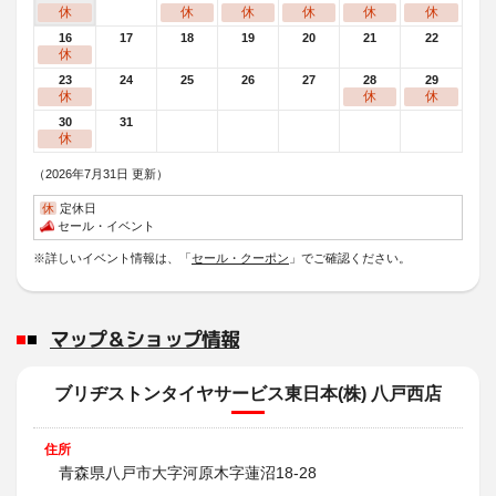
休
休
休
休
休
休
16
17
18
19
20
21
22
休
23
24
25
26
27
28
29
休
休
休
30
31
休
（2026年7月31日 更新）
休
定休日
セール・イベント
※詳しいイベント情報は、「
セール・クーポン
」でご確認ください。
マップ＆ショップ情報
ブリヂストンタイヤサービス東日本(株) 八戸西店
住所
青森県八戸市大字河原木字蓮沼18-28