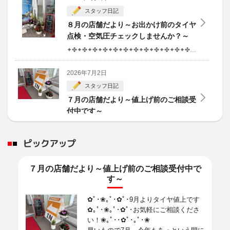
スタッフ日記
８月の店舗だより～お出かけ前のタイヤ
点検・空気圧チェックしませんか？～
✦✤✦✤✦✤✦✤✦✤✦✤✦✤✦✤✦✤✦✤✦✤✦✤✦✤✦✤✦✤✦✤✦✤✦✤✦✤✦✤✦✤✦✤✦
2026年7月2日
スタッフ日記
７月の店舗だより～値上げ前のご相談受
付中です～
✿ﾟ･❀｡ﾟ･✿ﾟ･9月よりタイヤ値上です✿｡ﾟ･❀｡ﾟ･✿ﾟ･お気軽にご相談ください！❀｡ﾟ･･✿ﾟ･｡ﾟ･❀
ピックアップ
2026年2月10日
商品情報
７月の店舗だより～値上げ前のご相談受付中で
【新商品】ALENZA LX200
す～
SUV向けプレミアムタイヤ
ALENZA LX200
✿ﾟ･❀｡ﾟ･✿ﾟ･9月よりタイヤ値上です
✿｡ﾟ･❀｡ﾟ･✿ﾟ･お気軽にご相談くださ
2026年2月10日
い！❀｡ﾟ･･✿ﾟ･｡ﾟ･❀
商品情報