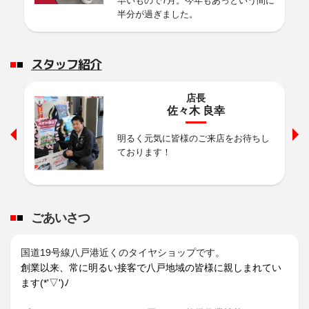
早いもので7月。今年もあっという間に
【新商品】FINESSA HB01
半分が過ぎました。
2月発売、新商品の紹介です！
FINESSAなら、タイヤがすり減っても
スタッフ紹介
店長
佐々木 良幸
明るく元気に皆様のご来店をお待ちし
ております！
ごあいさつ
国道19号線八戸港近くのタイヤショップです。
創業以来、常に明るい接客で八戸地域の皆様に親しまれてい
ます(*'▽')ﾉ