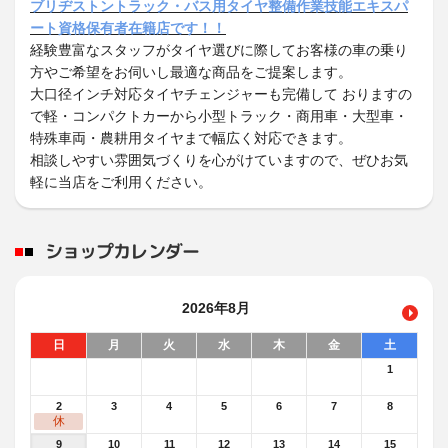
ブリヂストントラック・バス用タイヤ整備作業技能エキスパ
ート資格保有者在籍店です！！
経験豊富なスタッフがタイヤ選びに際してお客様の車の乗り
方やご希望をお伺いし最適な商品をご提案します。
大口径インチ対応タイヤチェンジャーも完備して おりますの
で軽・コンパクトカーから小型トラック・商用車・大型車・
特殊車両・農耕用タイヤまで幅広く対応できます。
相談しやすい雰囲気づくりを心がけていますので、ぜひお気
軽に当店をご利用ください。
ショップカレンダー
2026年8月
日
月
火
水
木
金
土
1
2
3
4
5
6
7
8
休
9
10
11
12
13
14
15