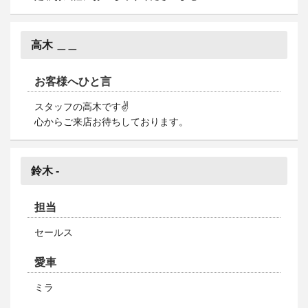
高木 ＿＿
お客様へひと言
スタッフの高木です✌
心からご来店お待ちしております。
鈴木 -
担当
セールス
愛車
ミラ